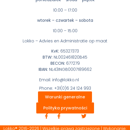
10:00 – 17:00
wtorek – czwartek – sobota
10:00 – 15:00
Lokko – Advies en Administratie op maat
KvK:
65327373
BTW:
NL002461820B45
BECON:
677279
IBAN:
NL43INGB0007189662
Email: info@lokko.nl
Phone: +31(0)6 24 124 993
Warunki generalne
Polityka prywatności
Lokko® 2016-2026 | Wszelkie prawa zastrzeżone | Wykonanie: