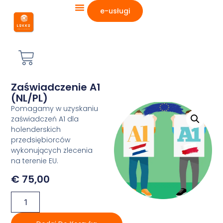
e-usługi
Zaświadczenie A1
(NL/PL)
Pomagamy w uzyskaniu
zaświadczeń A1 dla
holenderskich
przedsiębiorców
wykonujących zlecenia
na terenie EU.
€
75,00