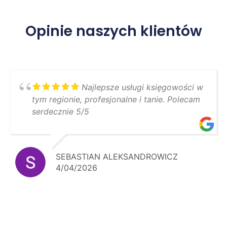
Opinie naszych klientów
 księgowości w
Fachowe doradztwo
tanie. Polecam
wiedza...moja współpraca trwa j
lat i jestem z niej bardzo
zadowolony...szczerze polecam 
ROWICZ
JERZY
11/21/2025