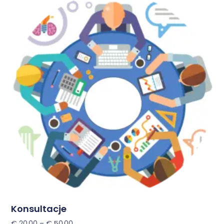
Konsultacje
€
20,00
–
€
50,00