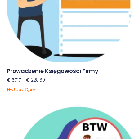
Prowadzenie Księgowości Firmy
€
57,17
–
€
228,69
Wybierz Opcje