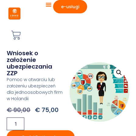
e-usługi
Wniosek o
założenie
ubezpieczania
ZZP
Pomoc w otwarciu lub
założeniu ubezpieczeń
dla jednoosobowych firm
w Holandii
€
90,00
€
75,00